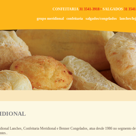
CONFEITARIA
31 3541-3918 •
SALGADOS
31 3541
grupo meridional
confeitaria
salgados/congelados
lanches/lo
IDIONAL
ional Lanches, Confeitaria Meridional e Benner Congelados, atua desde 1986 no segmento de a
ntes..