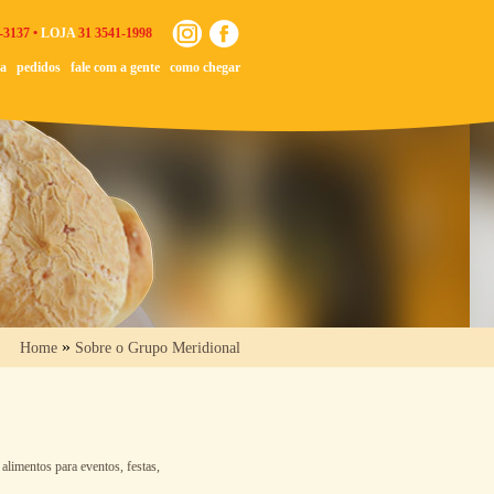
-3137 •
LOJA
31 3541-1998
ja
pedidos
fale com a gente
como chegar
»
Home
Sobre o Grupo Meridional
limentos para eventos, festas,