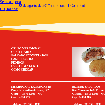
Sem categoria
Confeitaria Meridional,
ARCHIVES
Bem-vindo ao WordPress. Esse é o seu primeiro post.
Edite-o ou exclua-o, e então comece a escrever!
22 de agosto de 2017
meridional
1 Comment
doces, tortas e salgado
C
Olá, mundo!
grupo meri
GRUPO MERIDIONAL
CONFEITARIA
SALGADOS/CONGELADOS
LANCHES/LOJA
PEDIDOS
FALE COM A GENTE
COMO CHEGAR
MERIDIONAL LANCHONETE
BENNER SALGADOS
Praça Bernardino de Lima, 172,
Rua Vereador João Furtado
Centro - Nova Lima - MG
Cariocas - Nova Lima - M
Cep: 34000-279
Cep: 34000-485
Telefone: (31) 3541-1998
Telefone: (31) 3541-3137