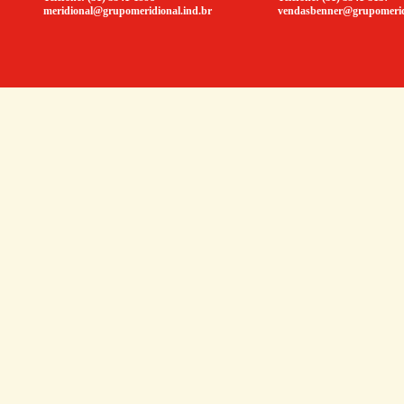
meridional@grupomeridional.ind.br
vendasbenner@grupomeridi